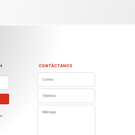
N
CONTÁCTANOS
e
es
.