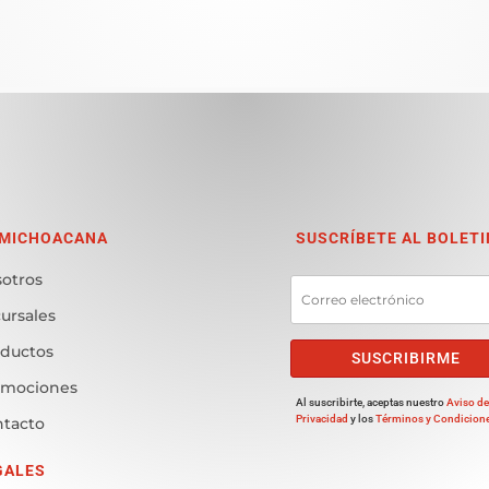
 MICHOACANA
SUSCRÍBETE AL BOLETI
otros
ursales
ductos
SUSCRIBIRME
omociones
Al suscribirte, aceptas nuestro
Aviso d
Privacidad
y los
Términos y Condicion
tacto
GALES