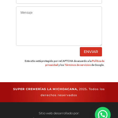
ENVIAR
Este sitio está protegido por reCAPTCHA de acuerdo a la
Política de
privacidad
y los
Términos de servicios
de Google.
SUPER CREMERÍAS LA MICHOACANA,
2025
.
Todos los
derechos reservados
Sitio web desarrollado por: