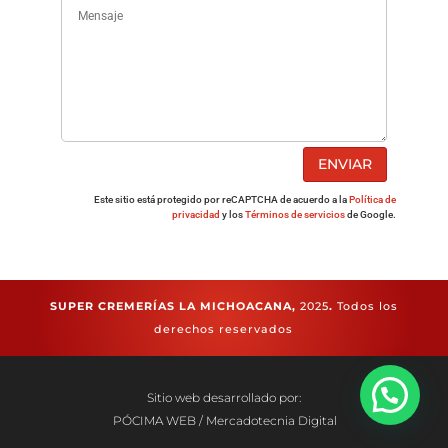
ENVIAR
Este sitio está protegido por reCAPTCHA de acuerdo a la
Política de
privacidad
y los
Términos de servicios
de Google.
SUPER CREMERÍAS LA MICHOACANA,
2025
.
Todos los
derechos reservados
Sitio web desarrollado por:
PÓCIMA WEB / Mercadotecnia Digital