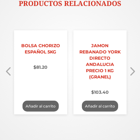
PRODUCTOS RELACIONADOS
BOLSA CHORIZO
JAMON
A
ESPAÑOL 5KG
REBANADO YORK
DIRECTO
ANDALUCIA
$
81.20
PRECIO 1 KG
(GRANEL)
$
103.40
Añadir al carrito
Añadir al carrito