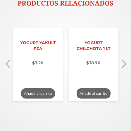
PRODUCTOS RELACIONADOS
YOGURT YAKULT
YOGURT
.
PZA
CHILCHOTA 1 LT
$
7.20
$
38.70
Añadir al carrito
Añadir al carrito